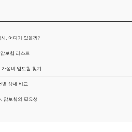
사, 어디가 있을까?
 암보험 리스트
! 가성비 암보험 찾기
조건별 상세 비교
, 암보험의 필요성
 가입 전 비교하기
방암·자궁암 중심으로