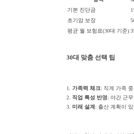
기본 진단금
초기암 보장
5
평균 월 보험료(30대 기준)
3
30대 맞춤 선택 팁
1.
가족력 체크
: 직계 가족 
2.
직업 특성 반영
: 야간 근
3.
미래 설계
: 출산 계획이 