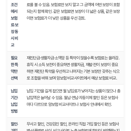
조건
료를 볼 수 있음. 보험료만 보지 말고 그 금액에 어떤 보장이 포함
에서
되는지 함께 확인. 같은 보험료면 보장이 더 넓은 상품, 같은 보장
보험
이면 보험료가 더 낮은 상품을 우선 검토.
료·보
장 동
시 비
교
필요
재진단금·생활자금·소액암 등 특약이 많을수록 보험료는 올라감.
한 특
휴직 시 소득 보전이 중요하면 생활자금, 재발·전이 보장이 중요
약만
하면 재진단 특약을 우선하고 나머지는 기본 보장만 갖추는 식으
선택
로 조합을 바꿔 보며 암보험 비교사이트에서 예상 보험료 비교.
납입
납입 기간을 길게 잡으면 월 납입료가 낮아지는 상품이 많으나 총
기간·
납입액은 늘어날 수 있음. 월납·연납·자동이체 할인 등은 보험사
납입
마다 다르므로 암보험 비교사이트나 보험사 안내에서 확인.
방법
할인·
무사고 할인, 건강검진 할인, 온라인 직접 가입 할인 등은 보험사
가입
별·상품별로 상이. 비교사이트 노출 보험료에 할인이 반영됐는지