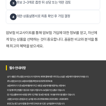
후보 2~3개로 좁힌 뒤 상담 또는 약관 검토
3
약관·상품설명서로 최종 확인 후 가입 결정
4
암보험 비교사이트를 통해 암보험 가입에 대한 정보를 얻고, 자신에
게 맞는 상품을 선택하는 것이 중요합니다. 꼼꼼한 비교와 분석을 통
해 최고의 혜택을 받으세요.
필수 안내사항
상기 내용은 (주)쇼엠인슈어런스의 의견이며, 계약체결에 따른 이익 또는 손실은 보험계약자 등에게 귀속됩니다.
(주)쇼엠인슈어런스 보험대리점(등록번호 제2025030014호)
보험계약자가 기존 보험계약을 해지하고 새로운 보험계약을 체결하는 과정에서
① 질병이력, 연령증가 등으로 가입이 거절되거나 보험료가 인상될 수 있습니다.
② 가입 상품에 따라 새로운 면책기간 적용 및 보장 제한 등 기타 불이익이 발생할 수 있습니다.
쇼엠인슈어런스 준법감시인 심의필 제S-202508268호 (2025.08.12~2026.08.11)
본 광고는 광고심의기준을 준수하였으며, 유효기간은 심의일로부터 1년입니다.