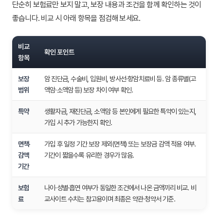
단순히 보험료만 보지 말고, 보장 내용과 조건을 함께 확인하는 것이
좋습니다. 비교 시 아래 항목을 점검해 보세요.
비교
확인 포인트
항목
보장
암 진단금, 수술비, 입원비, 방사선·항암치료비 등. 암 종류별(고
범위
액암·소액암 등) 보장 차이 여부 확인.
특약
생활자금, 재진단금, 소액암 등 본인에게 필요한 특약이 있는지,
가입 시 추가 가능한지 확인.
면책·
가입 후 일정 기간 보장 제외(면책) 또는 보장금 감액 적용 여부.
감액
기간이 짧을수록 유리한 경우가 많음.
기간
보험
나이·성별·흡연 여부가 동일한 조건에서 나온 금액끼리 비교. 비
료
교사이트 수치는 참고용이며 최종은 약관·청약서 기준.